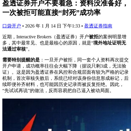
盈透证券开户不要着急：资料没准备好，
一次被拒可能直接“封死”成功率
口袋开户
•
2026 年 1 月 14 日 下午1:33
•
盈透证券指南
近期，Interactive Brokers（盈透证券）开户
被拒
的案例明显增
多，其中最常见、也是最核心的原因，就是“
境外地址证明无
法通过审核
”。
需要特别提醒的是
：一旦开户被拒，同一套个人资料再次提交
开户申请，成功概率往往会大幅下降（据说只剩3成，无法验
证）。这是因为盈透证券在风控和合规层面有较为严格的记录
机制，首次审核失败后，系统已经对该身份信息形成标记，后
续即便补齐材料，也可能因历史记录而被反复拒绝。因此，
“先试试再说”的做法，反而容易把自己逼入被动局面。