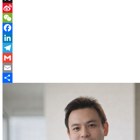
X
Sina
Weibo
WeChat
Facebook
LinkedIn
Telegram
Gmail
Email
分
享