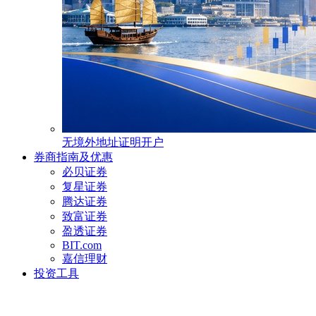
无境外地址证明开户
券商指南及优惠
必贝证券
复星证券
腾达证券
致富证券
盈透证券
BIT.com
嘉信理财
投资工具