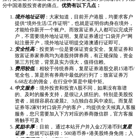
分中国港股投资者的痛点。
优势有以下几点：
境外地址证明
：大家知道，目前开户港股，均要求客户
提供“境外生活/工作证明”，也就是证明你肉身在境外，
才能给你新开一个账户。而致富证券人人都可以完成开
户，不需要境外地址证明。复星证券通过“口袋开户”网
站注册开户，境外地址证明提交港澳通行证即可。
安全性高
：投资第一位是要保证资金安全。复星证券和
致富证券家券商均为港股持牌券商，有正规保险，资金
第三方托管，背景及实力强大，值得信赖。
费用较低
：相较于传统券商，复星证券港股交易15港币/
笔全包，算是所有券商中最低的行列了；致富证券万
6.68左右的佣金，在行业中算是中规中矩。
中文服务
：境外投资和投资A股不同，如果没有靠谱
的、及时的服务支持，是很让人抓狂的。特别是美股投
资者，就很容易在凌晨2、3点独自在风中凌乱。而复星
证券等2家针对口袋开户的客户，均提供全天候真人客服
服务，您只需要加入下方对应的券商微信群，官方客服
将触手可及！
奖励丰厚
：目前， 通过本站开户并入金2万港币到
复星
证券
，您就可以获得：500港币券+港美股终身免佣；入