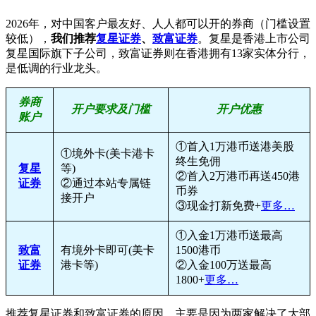
2026年，对中国客户最友好、人人都可以开的券商（门槛设置
较低），
我们推荐
复星证券
、
致富证券
。复星是香港上市公司
复星国际旗下子公司，致富证券则在香港拥有13家实体分行，
是低调的行业龙头。
券商
开户要求及门槛
开户优惠
账户
①首入1万港币送港美股
①境外卡(美卡港卡
终生免佣
复星
等)
②首入2万港币再送450港
证券
②通过本站专属链
币券
接开户
③现金打新免费+
更多…
①入金1万港币送最高
致富
有境外卡即可(美卡
1500港币
证券
港卡等)
②入金100万送最高
1800+
更多…
推荐复星证券和致富证券的原因，主要是因为两家解决了大部