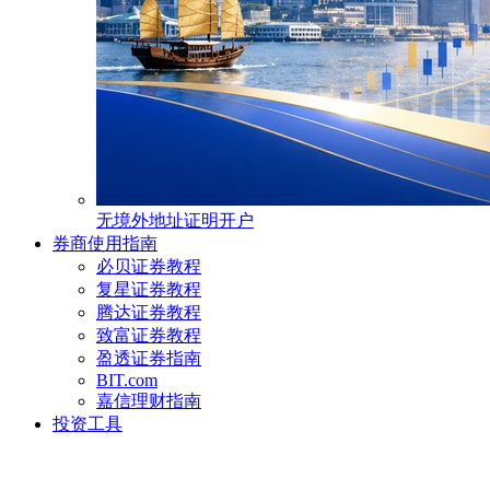
无境外地址证明开户
券商使用指南
必贝证券教程
复星证券教程
腾达证券教程
致富证券教程
盈透证券指南
BIT.com
嘉信理财指南
投资工具