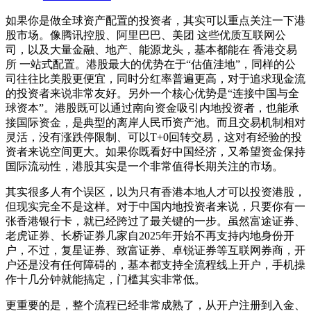
如果你是做全球资产配置的投资者，其实可以重点关注一下港
股市场。像腾讯控股、阿里巴巴、美团 这些优质互联网公
司，以及大量金融、地产、能源龙头，基本都能在 香港交易
所 一站式配置。港股最大的优势在于“估值洼地”，同样的公
司往往比美股更便宜，同时分红率普遍更高，对于追求现金流
的投资者来说非常友好。另外一个核心优势是“连接中国与全
球资本”。港股既可以通过南向资金吸引内地投资者，也能承
接国际资金，是典型的离岸人民币资产池。而且交易机制相对
灵活，没有涨跌停限制、可以T+0回转交易，这对有经验的投
资者来说空间更大。如果你既看好中国经济，又希望资金保持
国际流动性，港股其实是一个非常值得长期关注的市场。
其实很多人有个误区，以为只有香港本地人才可以投资港股，
但现实完全不是这样。对于中国内地投资者来说，只要你有一
张香港银行卡，就已经跨过了最关键的一步。虽然富途证券、
老虎证券、长桥证券几家自2025年开始不再支持内地身份开
户，不过，复星证券、致富证券、卓锐证券等互联网券商，开
户还是没有任何障碍的，基本都支持全流程线上开户，手机操
作十几分钟就能搞定，门槛其实非常低。
更重要的是，整个流程已经非常成熟了，从开户注册到入金、