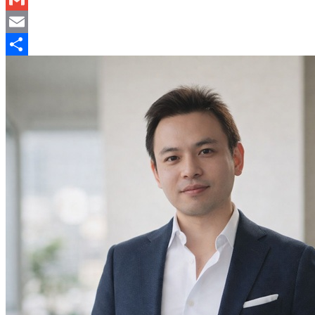
Gmail
Email
分
享