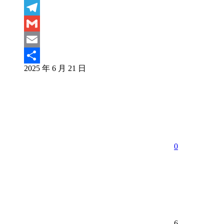
LinkedIn
Telegram
Gmail
Email
2025 年 6 月 21 日
分
享
0
6