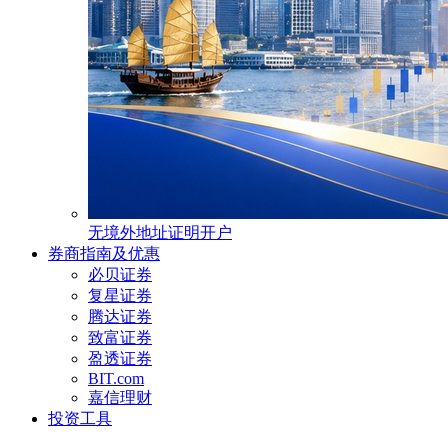
无境外地址证明开户
券商指南及优惠
必贝证券
复星证券
腾达证券
致富证券
盈透证券
BIT.com
嘉信理财
投资工具