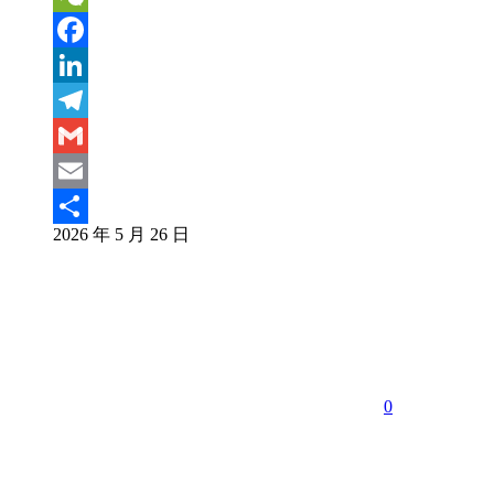
Weibo
WeChat
Facebook
LinkedIn
Telegram
Gmail
Email
2026 年 5 月 26 日
分
享
0