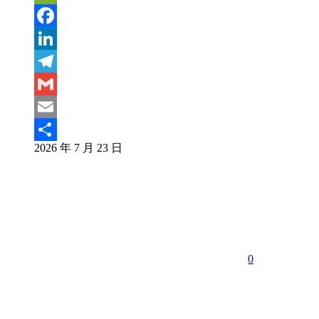
Weibo
WeChat
Facebook
LinkedIn
Telegram
Gmail
Email
2026 年 7 月 23 日
分
享
0