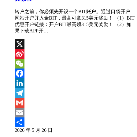
转户之前，你必须先开设一个BIT账户。通过口袋开户
网站开户并入金BIT，最高可拿315美元奖励！ （1）BIT
优惠开户链接：开户BIT最高领315美元奖励！ （2）如
果下载APP开…
X
Sina
Weibo
WeChat
Facebook
LinkedIn
Telegram
Gmail
Email
2026 年 5 月 26 日
分