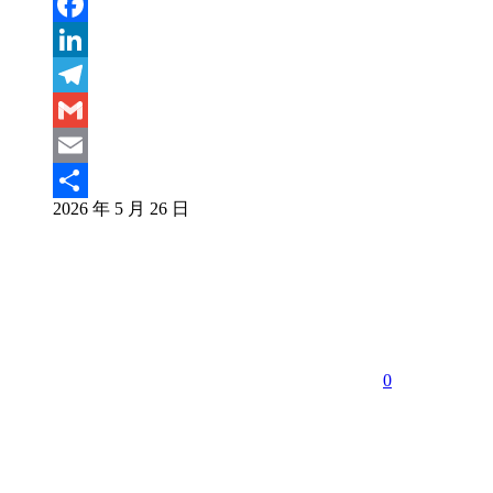
Weibo
WeChat
Facebook
LinkedIn
Telegram
Gmail
Email
2026 年 5 月 26 日
分
享
0