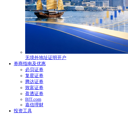
无境外地址证明开户
券商指南及优惠
必贝证券
复星证券
腾达证券
致富证券
盈透证券
BIT.com
嘉信理财
投资工具