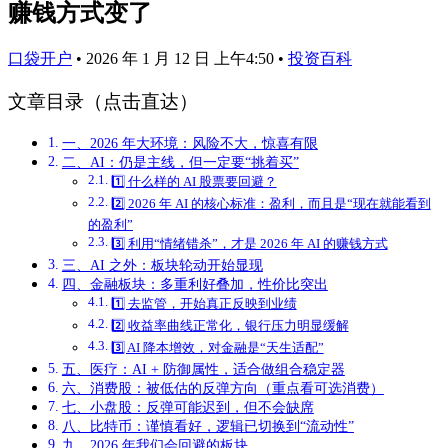
赚钱方式变了
口袋开户
•
2026 年 1 月 12 日 上午4:50
•
投资百科
文章目录（点击直达）
一、2026 年大环境：风险不大，惊喜有限
二、AI：仍是主线，但一定要“挑着买”
1️⃣ 什么样的 AI 股票要回避？
2️⃣ 2026 年 AI 的核心标准：盈利，而且是“现在就能看到
的盈利”
3️⃣ 利用“情绪错杀”，才是 2026 年 AI 的赚钱方式
三、AI 之外：板块轮动开始显现
四、金融板块：多重利好叠加，性价比突出
1️⃣ 去监管，开始真正反映到业绩
2️⃣ 收益率曲线正常化，银行压力明显缓解
3️⃣ AI 降本增效，对金融是“天生适配”
五、医疗：AI + 防御属性，适合做组合稳定器
六、消费股：被低估的反弹方向（重点看可选消费）
七、小盘股：反弹可能迟到，但不会缺席
八、比特币：谨慎看好，逻辑已切换到“流动性”
九、2026 年我们会回避的板块