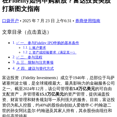
在Fidelity如何申购新股？富达投资美股
打新图文指南
口袋开户
•
2025 年 7 月 23 日 上午6:31
•
券商使用指南
文章目录（点击直达）
✅ 一、参与Fidelity IPO申购的基本条件
1. 账户要求
2. 资产或经验要求（满足其一）
✅ 二、参与流程
⚠️ 三、限制与注意事项
📌 四、建议与替代方式
富达投资（Fidelity Investments）成立于1946年，总部位于马萨
诸塞州波士顿，是全球规模最大、最具影响力的金融服务公司
之一。截至2024年12月，该公司管理着
5.8万亿美元
的可自由
支配资产，并管理着
15.1万亿美元
的资产管理，提供涵盖投
资、财富管理和财务规划等一系列强大的服务。目前，富达投
资仍为私人控股，约40%的股份由创始人爱德华·C·约翰逊二
世的孙女阿比盖尔·约翰逊及其家人持有，其余股份由现任和
前任高管持有。