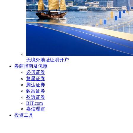
无境外地址证明开户
券商指南及优惠
必贝证券
复星证券
腾达证券
致富证券
盈透证券
BIT.com
嘉信理财
投资工具