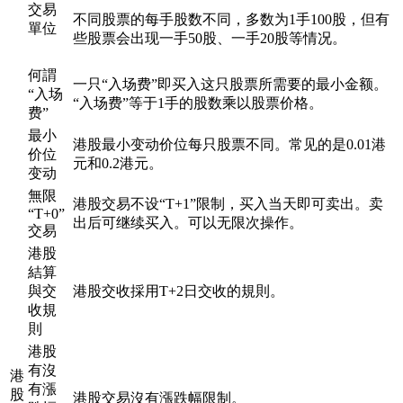
交易
不同股票的每手股数不同，多数为1手100股，但有
單位
些股票会出现一手50股、一手20股等情况。
何謂
一只“入场费”即买入这只股票所需要的最小金额。
“入场
“入场费”等于1手的股数乘以股票价格。
费”
最小
港股最小变动价位每只股票不同。常见的是0.01港
价位
元和0.2港元。
变动
無限
港股交易不设“T+1”限制，买入当天即可卖出。卖
“T+0”
出后可继续买入。可以无限次操作。
交易
港股
結算
與交
港股交收採用T+2日交收的規則。
收規
則
港股
有沒
港
有漲
股
港股交易沒有漲跌幅限制。