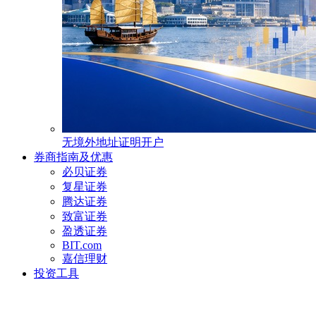
无境外地址证明开户
券商指南及优惠
必贝证券
复星证券
腾达证券
致富证券
盈透证券
BIT.com
嘉信理财
投资工具