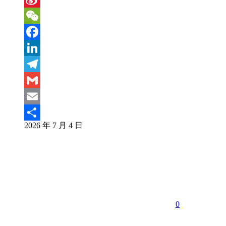
Sina
Weibo
WeChat
Facebook
LinkedIn
Telegram
Gmail
Email
2026 年 7 月 4 日
分
享
0