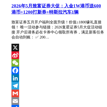
2026年5月致富证券大促：入金1W港币送600
港币+1200打新券+特斯拉汽车1辆
致富证券五月开户福利全面升级！价值≥1800壕礼直接
领！ 唯一活动参与链接：2026复星证券5月大促活动链
接 开户后请务必在卡券中心领取所有券，满足新客任务
会自动到账： ✅ 200…
X
Sina
Weibo
WeChat
Facebook
LinkedIn
Telegram
Gmail