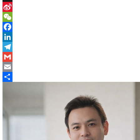
X
Sina
Weibo
WeChat
Facebook
LinkedIn
Telegram
Gmail
Email
分
享