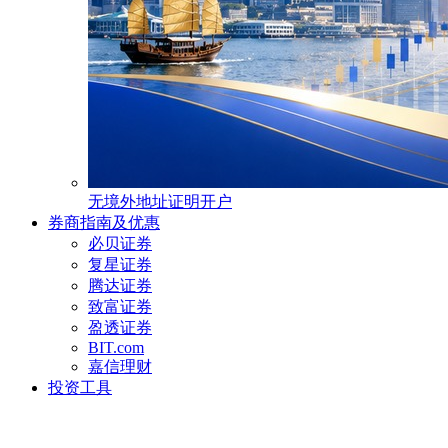
无境外地址证明开户
券商指南及优惠
必贝证券
复星证券
腾达证券
致富证券
盈透证券
BIT.com
嘉信理财
投资工具