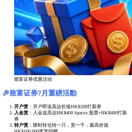
致富证券优惠活动
🎉致富证券7月重磅活動
开户赏
：开户即送高达价值HK$200打新券
入金赏
：入金送高达HK$400 Spacex 股票+HK$400打新
券
转户赏
：限时转仓转一只，赏一千，最高价值
HK$100,000奖赏回赠