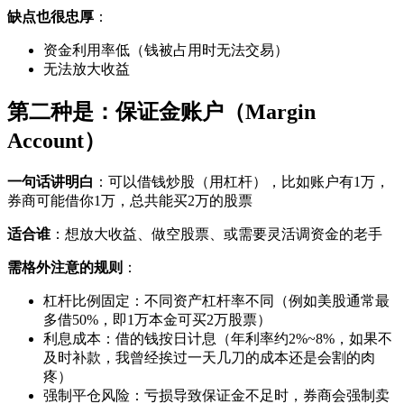
缺点也很忠厚
：
资金利用率低（钱被占用时无法交易）
无法放大收益
第二种是：保证金账户（Margin
Account）
一句话讲明白
：可以借钱炒股（用杠杆），比如账户有1万，
券商可能借你1万，总共能买2万的股票
适合谁
：想放大收益、做空股票、或需要灵活调资金的老手
需格外注意的规则
：
杠杆比例固定：不同资产杠杆率不同（例如美股通常最
多借50%，即1万本金可买2万股票）
利息成本：借的钱按日计息（年利率约2%~8%，如果不
及时补款，我曾经挨过一天几刀的成本还是会割的肉
疼）
强制平仓风险：亏损导致保证金不足时，券商会强制卖