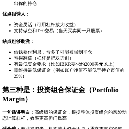
出你的持仓
优点很诱人
：
资金灵活（可用杠杆放大收益）
支持做空和T+0交易（当天买卖同一只股票）
缺点也够刺激
：
借钱要付利息，亏多了可能被强制平仓
亏损翻倍（杠杆是把双刃剑）
有最低资金要求（比如IBKR要求约2000美元以上）
需维持最低保证金（例如账户净值不能低于持仓市值的
25%）
第三种是：投资组合保证金（Portfolio
Margin）
一句话讲明白
：高级版的保证金，根据整体投资组合的风险动
态计算杠杆，效率更高但门槛高
适合谁
：专业投资者、机构或大资金用户（通常需账户净值