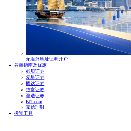
无境外地址证明开户
券商指南及优惠
必贝证券
复星证券
腾达证券
致富证券
盈透证券
BIT.com
嘉信理财
投资工具