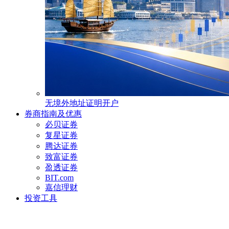
无境外地址证明开户
券商指南及优惠
必贝证券
复星证券
腾达证券
致富证券
盈透证券
BIT.com
嘉信理财
投资工具