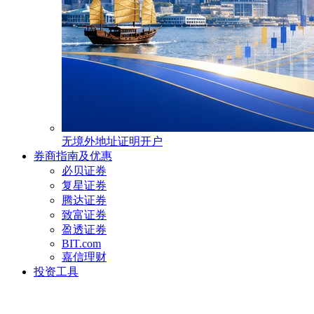
无境外地址证明开户
券商指南及优惠
必贝证券
复星证券
腾达证券
致富证券
盈透证券
BIT.com
嘉信理财
投资工具