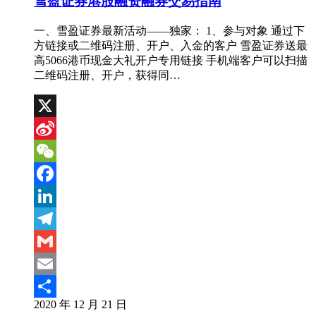
雪盈证券港股融资融券交易指南
一、雪盈证券最新活动——独家： 1、参与对象 通过下
方链接或二维码注册、开户、入金的客户 雪盈证券送最
高5066港币现金大礼开户专用链接 手机端客户可以扫描
二维码注册、开户，获得同…
X
Sina
Weibo
WeChat
Facebook
LinkedIn
Telegram
Gmail
Email
2020 年 12 月 21 日
分