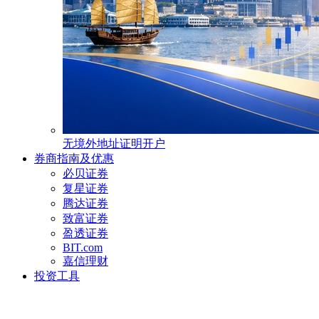
无境外地址证明开户
券商指南及优惠
必贝证券
复星证券
腾达证券
致富证券
盈透证券
BIT.com
嘉信理财
投资工具