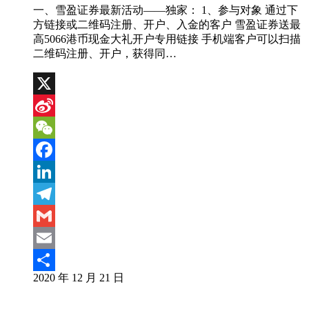
一、雪盈证券最新活动——独家： 1、参与对象 通过下
方链接或二维码注册、开户、入金的客户 雪盈证券送最
高5066港币现金大礼开户专用链接 手机端客户可以扫描
二维码注册、开户，获得同…
X
Sina
Weibo
WeChat
Facebook
LinkedIn
Telegram
Gmail
Email
2020 年 12 月 21 日
分
享