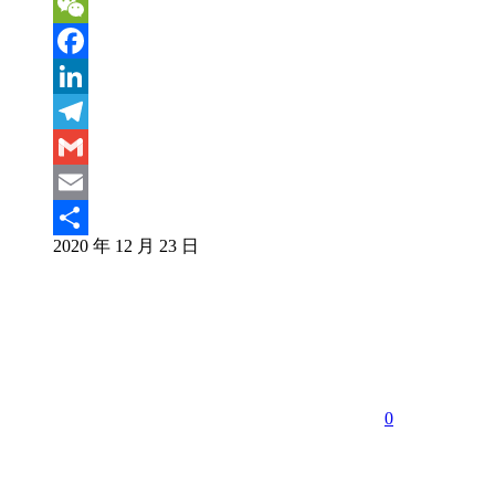
Sina
Weibo
WeChat
Facebook
LinkedIn
Telegram
Gmail
Email
2020 年 12 月 23 日
分
享
0