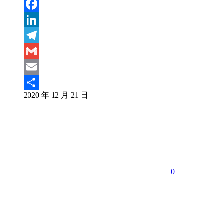
Weibo
WeChat
Facebook
LinkedIn
Telegram
Gmail
Email
2020 年 12 月 21 日
分
享
0