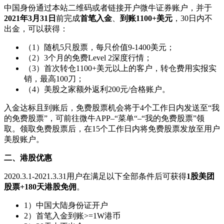
中国身份通过本站二维码或者链接开户微牛证券账户，并于
2021年3月31日
前完成
首笔入金
、
到账1100+美元
，30日内不
出金，可以获得：
（1）随机5只股票，每只价值9-1400美元；
（2）3个月的免费Level 2深度行情；
（3）首次转仓1100+美元以上的客户，转仓费用实报实
销，最高100刀；
（4）美股之家额外返利200元/合格账户。
入金达标且到账后，免费股票机会将于4个工作日内发送至“我
的免费股票”，可前往微牛APP–“菜单“–“我的免费股票”领
取。领取免费股票后，在15个工作日内将免费股票发放至用户
美股账户。
二、港股优惠
2020.3.1-2021.3.31用户在满足以下全部条件后可获得
1股美团
股票+180天港股免佣
。
1）中国大陆身份证开户
2）首笔入金到账>=1W港币