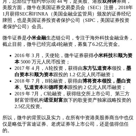
月，总部位于纽约华尔街 44 号，是美股、港股
双持牌
券商，
美股方面，微牛在美国证券交易委员会（SEC）注册，2018年
1月获得SEC和FINRA（美国金融业监管局）颁发的证券经纪
牌照，也是美国证券投资者保护公司（SIPC，美国证券投资
者保护公司）会员。
微牛证券是
小米金融
生态链公司，专注于海外科技金融业务，
截止目前，微牛已经完成4轮融资，募集了6.2亿元资金。
2016 年 3 月，天使轮，微牛证券获得
小米科技
和
顺为资
本
5000 万元人民币投资；
2017 年 4 月，A轮投资，获得由
东方弘道资本
领投，
墨
白资本
和
顺为资本
跟投的 1.2 亿元人民币融资；
2018 年 7 月，B轮融资，获得由
博将资本领投，墨白资
本
、
弘道资本
和
德晖资本
跟投的 2 亿元人民币融资；
2019 年 7月，C轮融资，获得纽交所上市公司、第三方
财富管理机构
诺亚财富
旗下的歌斐资产独家战略投资的
2.5亿元投资。
所以，微牛的背景以及实力，在所有中资港美股券商当中也仅
仅是略低于富途证券、老虎证券等上市公司，还是值得信任
的。