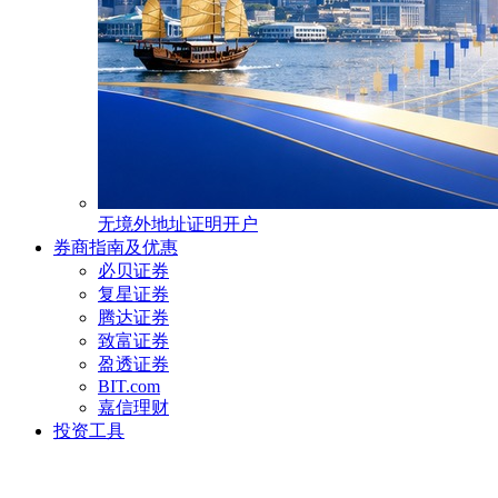
无境外地址证明开户
券商指南及优惠
必贝证券
复星证券
腾达证券
致富证券
盈透证券
BIT.com
嘉信理财
投资工具