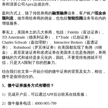
券和清算公司Apex达成合作。
盈利方式上，除了传统券商的
融资融券
业务，客户账户
现金余
额利息
，做市商给券商的佣金，也包括
智能投顾
业务等在内的
增值服务。
事实上，美国本土的几大券商，包括：Fidelity（富达证券）、
TD Ameritrade（德美利证券）、E*Trade（亿创证券）、
Charles Schwab（嘉信理财）、Interactive Brokers（盈透证
券）、Robinhood（罗宾侠证券）在美国都实现了免佣（0佣
金），甚至富途证券和老虎证券在美国本土也是免佣的，券商
赚钱的方式和途径是多元化的，因此，不要觉得免佣就不可
信，只是大A限制了你的想象力。
结合我们在文章一开始介绍的微牛证券的背景及实力，相信，
微牛是值得信任的。
5、微牛证券服务方式有哪些？
1）完成开户后，可以通过APP后台联系在线客服；
2）微牛服务电话：4000-905-799