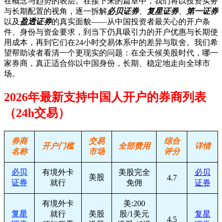
在概念与趋势的表层。在接下来的篇章中，我们将以投资实务
与长期配置的视角，逐一拆解
必贝证券
、
复星证券
、
第一证券
以及
盈透证券
的真实面貌——从中国投资者最关心的开户条
件、身份与资金要求，到当下仍具吸引力的开户优惠与长期使
用成本，再到它们在24小时交易体系中的差异与取舍。我们希
望帮助读者看清一个更现实的问题：在全天候美股时代，哪一
家券商，真正适合你以中国身份，长期、稳定地走向全球市
场。
2026年最新支持中国人开户的券商列表
（24h交易）
券商
交易
综合
开户门槛
全部费用
详情
名称
市场
评分
必贝
有境外卡
美股完全
必贝
美股
4.7
证券
就行
免佣
证券
有境外卡
美:200
复星
就行
美股
股/1美元
复星
4.5