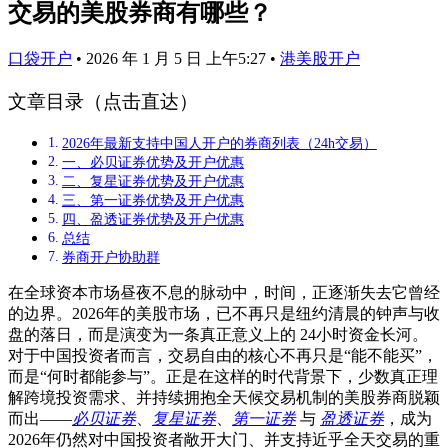
交易的美股券商有哪些？
口袋开户
•
2026 年 1 月 5 日 上午5:27
•
港美股开户
文章目录（点击直达）
2026年最新支持中国人开户的券商列表（24h交易）
一、必贝证券优势及开户优惠
二、复星证券优势及开户优惠
三、第一证券优势及开户优惠
四、盈透证券优势及开户优惠
总结
券商开户协助群
在全球资本市场昼夜不息的脉动中，时间，正逐渐失去它曾经
的边界。2026年的美股市场，已不再只是纽约清晨的钟声与收
盘的落日，而是演变为一条真正意义上的 24小时资金长河。
对于中国投资者而言，交易自由的核心不再只是“能不能买”，
而是“何时都能参与”。正是在这样的时代背景下，少数真正理
解跨境投资需求、并持续拥抱全天候交易机制的美股券商脱颖
而出——
必贝证券
、
复星证券
、
第一证券
与
盈透证券
，成为
2026年仍然对中国投资者敞开大门、并支持近乎全天交易的重