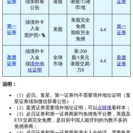
证券
须加群看
港股
港股:15港
证券
公告
币/笔
美股完全
须境外卡
第一
免佣
第一
入金
美股
4.4
证券
期权完全
证券
需护照+🪜
免佣
须境外卡
美:200
盈透
入金
全球
股/1美元
盈透
4.4
证券
须
境外地
市场
港股交易:
证券
址证明
万8
说明：
（1）必贝、复星、第一证券均不需要境外地址证明（复
星证券须加微信群看公告）；
（2）盈透证券需要境外地址证明，可以
点链接
看样本；
（3）必贝证券和第一证券两家均免佣免平台费，美股及
ETF交易完全免费，是目前中国人能开到的为数不多的
免佣券商；
（4）必贝证券和第一证券两家港卡入金的话，需要换美