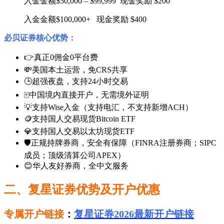
入金金额$50,000 – $99,999 现金奖励 $200
入金金额$100,000+ 现金奖励 $400
必贝证券核心优势：
👉真正0佣金0平台费
💸美国本土运营，免CRS共享
🕒超强夜盘，支持24小时交易
🀄中国境内直接开户，无需境外证明
💡支持Wise入金（支持电汇，不支持新增ACH）
🪙支持国人交易现货Bitcoin ETF
💎支持国人交易以太坊现货ETF
🛡️正规持牌券商，安全有保障（FINRA注册券商；SIPC
成员；顶级清算公司APEX）
😊华人友好券商，全中文服务
二、复星证券优势及开户优惠
专属开户链接
：
复星证券2026最新开户链接