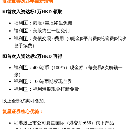
复星证券2026年最新活动
💵首次入资达标1万HKD 领取
福利1️⃣：港股+美股终生免佣
福利2️⃣：美股终生一世免佣
福利3️⃣：美债交易 0费用（0佣金|0平台费|0托管费|0代收
息手续费）
💵首次入资达标2万HKD 再得
福利4️⃣：400港币（100*5）现金券（每交易8次解锁一
张）
福利5️⃣：100港币期权现金券
福利6️⃣：福利港股现金打新免费
以上全部优惠可叠加。
复星证券核心优势：
📈港股上市公司复星国际（港交所:656）旗下产品