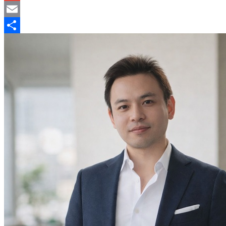
Gmail
Email
分
享