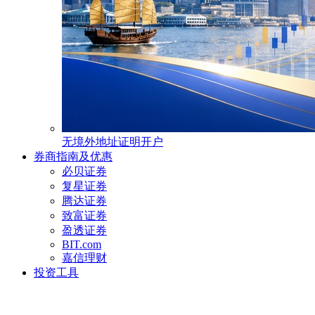
无境外地址证明开户
券商指南及优惠
必贝证券
复星证券
腾达证券
致富证券
盈透证券
BIT.com
嘉信理财
投资工具