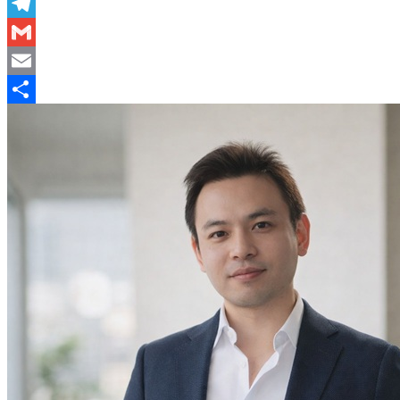
LinkedIn
Telegram
Gmail
Email
分
享