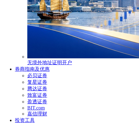
无境外地址证明开户
券商指南及优惠
必贝证券
复星证券
腾达证券
致富证券
盈透证券
BIT.com
嘉信理财
投资工具