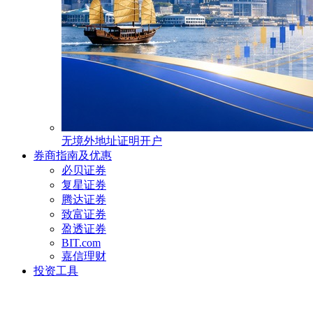
无境外地址证明开户
券商指南及优惠
必贝证券
复星证券
腾达证券
致富证券
盈透证券
BIT.com
嘉信理财
投资工具