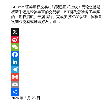
BIT.com 证券期权交易功能现已正式上线！无论您是期
权新手还是经验丰富的交易者，BIT都为您准备了丰厚
的「期权启航」专属福利。完成美股KYC认证、体验首
次期权交易或邀请好友，即…
X
Sina
Weibo
WeChat
Facebook
LinkedIn
Telegram
Gmail
Email
2026 年 7 月 23 日
分