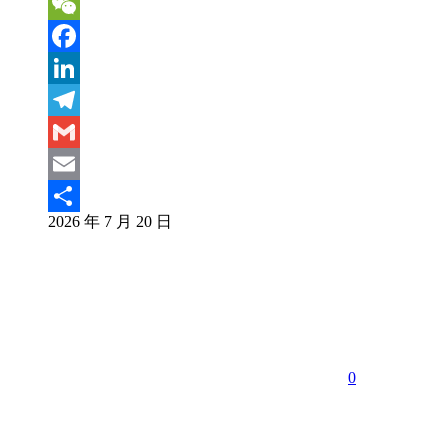
Sina
Weibo
WeChat
Facebook
LinkedIn
Telegram
Gmail
Email
2026 年 7 月 20 日
分
享
0