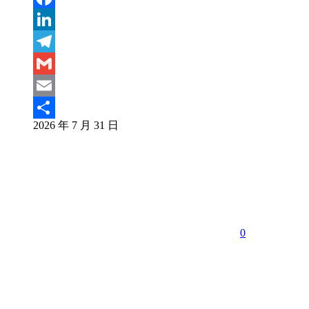
Facebook
LinkedIn
Telegram
Gmail
Email
2026 年 7 月 31 日
分
享
0