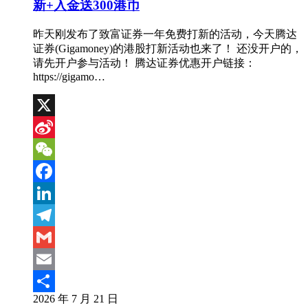
新+入金送300港币
昨天刚发布了致富证券一年免费打新的活动，今天腾达
证券(Gigamoney)的港股打新活动也来了！ 还没开户的，
请先开户参与活动！ 腾达证券优惠开户链接：
https://gigamo…
X
Sina
Weibo
WeChat
Facebook
LinkedIn
Telegram
Gmail
Email
2026 年 7 月 21 日
分