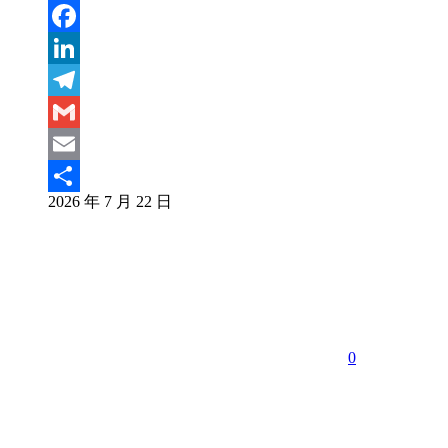
Weibo
WeChat
Facebook
LinkedIn
Telegram
Gmail
Email
2026 年 7 月 22 日
分
享
0