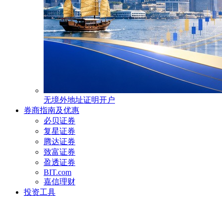
无境外地址证明开户
券商指南及优惠
必贝证券
复星证券
腾达证券
致富证券
盈透证券
BIT.com
嘉信理财
投资工具