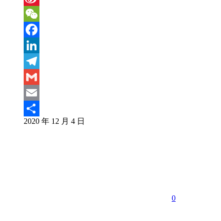
Sina
Weibo
WeChat
Facebook
LinkedIn
Telegram
Gmail
Email
2020 年 12 月 4 日
分
享
0