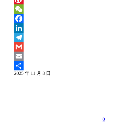
Sina
Weibo
WeChat
Facebook
LinkedIn
Telegram
Gmail
Email
2025 年 11 月 8 日
分
享
0