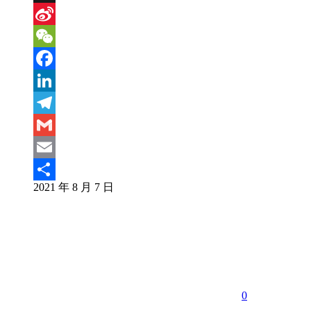
X
Sina
Weibo
WeChat
Facebook
LinkedIn
Telegram
Gmail
Email
2021 年 8 月 7 日
分
享
0