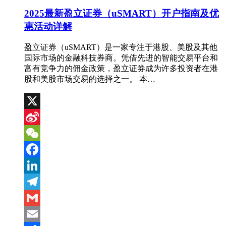
2025最新盈立证券（uSMART）开户指南及优
惠活动详解
盈立证券（uSMART）是一家专注于港股、美股及其他
国际市场的金融科技券商。凭借先进的智能交易平台和
富有竞争力的佣金政策，盈立证券成为许多投资者在港
股和美股市场交易的选择之一。 本…
X
Sina
Weibo
WeChat
Facebook
LinkedIn
Telegram
Gmail