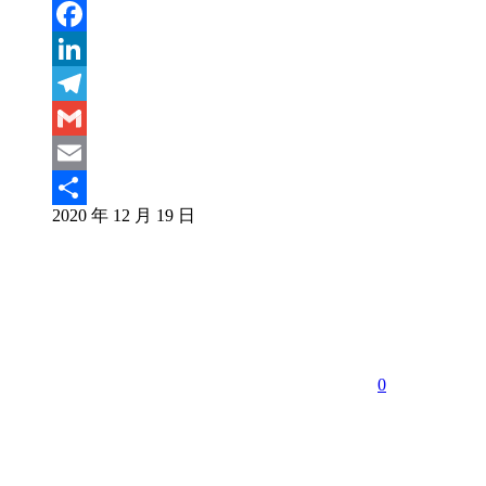
Weibo
WeChat
Facebook
LinkedIn
Telegram
Gmail
Email
2020 年 12 月 19 日
分
享
0