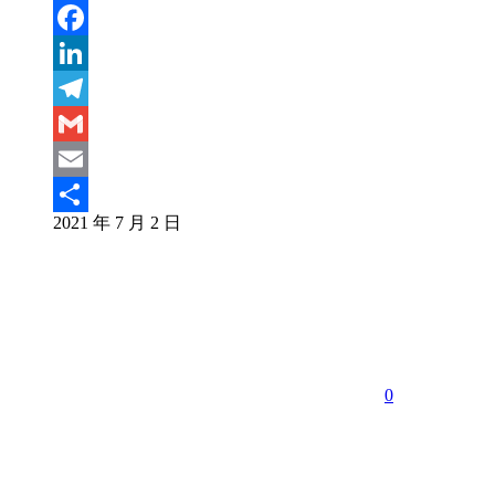
Weibo
WeChat
Facebook
LinkedIn
Telegram
Gmail
Email
2021 年 7 月 2 日
分
享
0