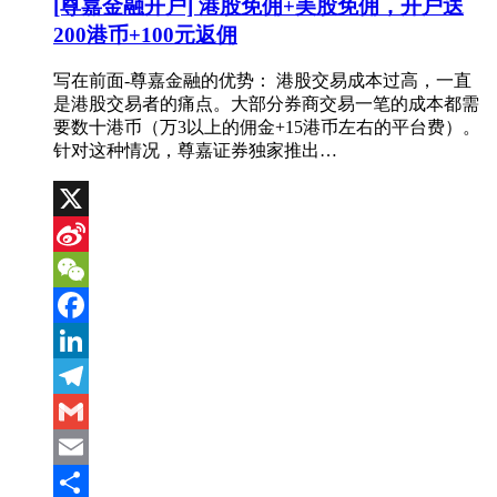
[尊嘉金融开户] 港股免佣+美股免佣，开户送
200港币+100元返佣
写在前面-尊嘉金融的优势： 港股交易成本过高，一直
是港股交易者的痛点。大部分券商交易一笔的成本都需
要数十港币（万3以上的佣金+15港币左右的平台费）。
针对这种情况，尊嘉证券独家推出…
X
Sina
Weibo
WeChat
Facebook
LinkedIn
Telegram
Gmail
Email