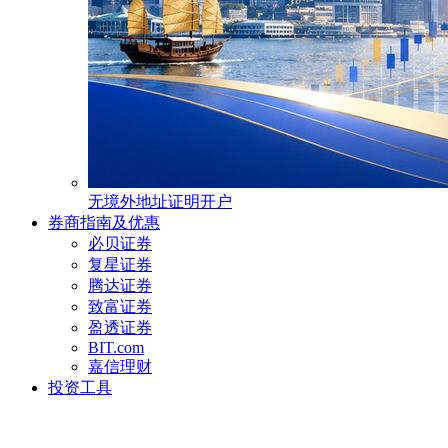
无境外地址证明开户
券商指南及优惠
必贝证券
复星证券
腾达证券
致富证券
盈透证券
BIT.com
嘉信理财
投资工具