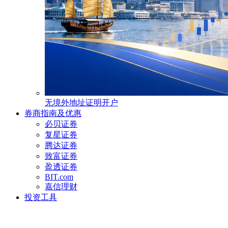
无境外地址证明开户
券商指南及优惠
必贝证券
复星证券
腾达证券
致富证券
盈透证券
BIT.com
嘉信理财
投资工具