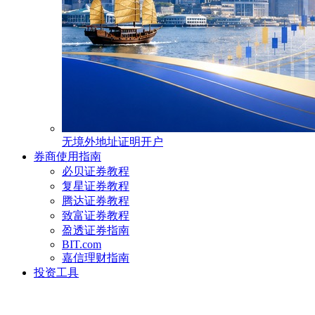
无境外地址证明开户
券商使用指南
必贝证券教程
复星证券教程
腾达证券教程
致富证券教程
盈透证券指南
BIT.com
嘉信理财指南
投资工具