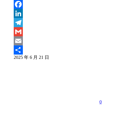
Weibo
WeChat
Facebook
LinkedIn
Telegram
Gmail
Email
2025 年 6 月 21 日
分
享
0