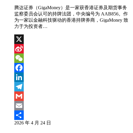
腾达证券（GigaMoney）是一家获香港证券及期货事务
监察委员会认可的持牌法团，中央编号为 AAB856。作
为一家以金融科技驱动的香港持牌券商，GigaMoney 致
力于为投资者…
X
Sina
Weibo
WeChat
Facebook
LinkedIn
Telegram
Gmail
Email
2026 年 4 月 24 日
分