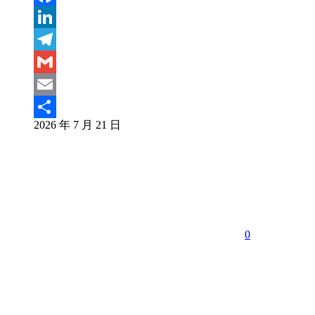
Facebook
LinkedIn
Telegram
Gmail
Email
2026 年 7 月 21 日
分
享
0