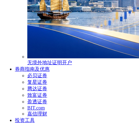
无境外地址证明开户
券商指南及优惠
必贝证券
复星证券
腾达证券
致富证券
盈透证券
BIT.com
嘉信理财
投资工具