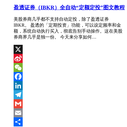
盈透证券（IBKR）全自动“定额定投”图文教程
美股券商几乎都不支持自动定投，除了盈透证券
IBKR。 盈透的「定期投资」功能，可以设定频率和金
额，系统自动执行买入，彻底告别手动操作。这在美股
券商界几乎是独一份。 今天来分享如何…
X
Sina
Weibo
WeChat
Facebook
LinkedIn
Telegram
Gmail
Email