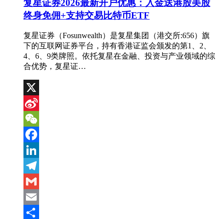
复星证券2026最新开户优惠：入金送港股美股
终身免佣+支持交易比特币ETF
复星证券（Fosunwealth）是复星集团（港交所:656）旗
下的互联网证券平台，持有香港证监会颁发的第1、2、
4、6、9类牌照。依托复星在金融、投资与产业领域的综
合优势，复星证…
X
Sina
Weibo
WeChat
Facebook
LinkedIn
Telegram
Gmail
Email