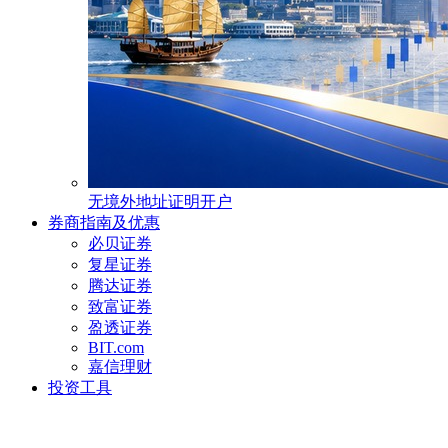
无境外地址证明开户
券商指南及优惠
必贝证券
复星证券
腾达证券
致富证券
盈透证券
BIT.com
嘉信理财
投资工具