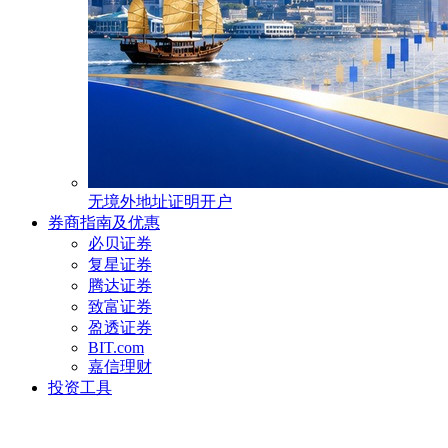
无境外地址证明开户
券商指南及优惠
必贝证券
复星证券
腾达证券
致富证券
盈透证券
BIT.com
嘉信理财
投资工具