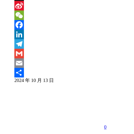
X
Sina
Weibo
WeChat
Facebook
LinkedIn
Telegram
Gmail
Email
2024 年 10 月 13 日
分
享
0