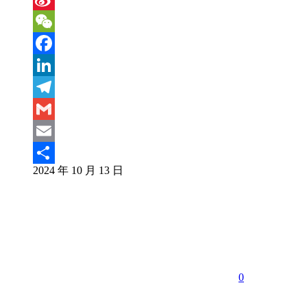
Sina
Weibo
WeChat
Facebook
LinkedIn
Telegram
Gmail
Email
2024 年 10 月 13 日
分
享
0